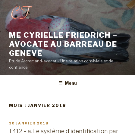
Aller
au
contenu
principal
ME CYRIELLE FRIEDRICH –
AVOCATE AU BARREAU DE
GENEVE
Etude Arcromand-avocat – Une relation conviviale et de
confiance
Menu
MOIS :
JANVIER 2018
PUBLIÉ
30 JANVIER 2018
LE
T412 – a. Le système d’identification par