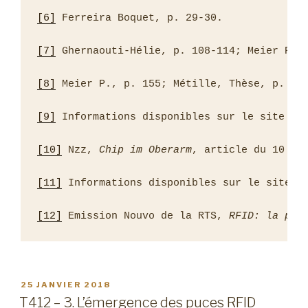
[6]
 Ferreira Boquet, p. 29-30.

[7]
 Ghernaouti-Hélie, p. 108-114; Meier P., 
[8]
 Meier P., p. 155; Métille, Thèse, p. 66.
[9]
 Informations disponibles sur le site in
[10]
 Nzz, 
Chip im Oberarm
, article du 10 av
[11]
 Informations disponibles sur le site i
[12]
 Emission Nouvo de la RTS, 
RFID: la puc
PUBLIÉ
25 JANVIER 2018
LE
T412 – 3. L’émergence des puces RFID