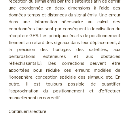
réception du signal émis par trois satellites afin de définir
une coordonnée en deux dimensions à l’aide des
données temps et distances du signal émis. Une erreur
dans une information nécessaire au calcul des
coordonnées faussent par conséquent la localisation du
récepteur GPS. Les principaux écarts de positionnement
tiennent au retard des signaux dans leur déplacement, à
la précision des horloges des satellites, aux
perturbations extérieures et aux obstacles
réfléchissants
[1]
. Des corrections peuvent être
apportées pour réduire ces erreurs: modèles de
l’ionosphère, conception spéciale des signaux, etc. En
outre, il est toujours possible de quantifier
l’approximation du positionnement et d’effectuer
manuellement un correctif.
Continuer la lecture
de
« T407
–