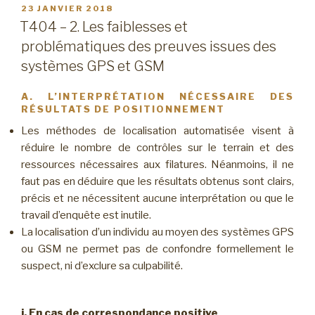
b.
PUBLIÉ
23 JANVIER 2018
LE
L’approximation
T404 – 2. Les faiblesses et
de
problématiques des preuves issues des
la
systèmes GPS et GSM
localisation »
A. L’INTERPRÉTATION NÉCESSAIRE DES
RÉSULTATS DE POSITIONNEMENT
Les méthodes de localisation automatisée visent à
réduire le nombre de contrôles sur le terrain et des
ressources nécessaires aux filatures. Néanmoins, il ne
faut pas en déduire que les résultats obtenus sont clairs,
précis et ne nécessitent aucune interprétation ou que le
travail d’enquête est inutile.
La localisation d’un individu au moyen des systèmes GPS
ou GSM ne permet pas de confondre formellement le
suspect, ni d’exclure sa culpabilité.
i. En cas de correspondance positive