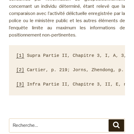
concernant un individu déterminé, étant relevé que la
comparaison avec l’activité délictuelle enregistrée par la
police ou le ministère public et les autres éléments de
l’enquête limite au maximum les informations de
positionnement non-pertinentes.
[1]
 Supra Partie II, Chapitre 3, I, A, 3, n°
[2]
 Cartier, p. 219; Jorns, Zhendong, p. 33.
[3]
 Infra Partie II, Chapitre 3, II, E, n° 
Recherche
Reche
pour