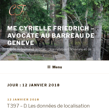
Aller
au
contenu
principal
ME CYRIELLE FRIEDRICH –
AVOCATE AU BARREAU DE
GENEVE
Etude Arcromand-avocat – Une relation conviviale et de
confiance
Menu
JOUR :
12 JANVIER 2018
PUBLIÉ
12 JANVIER 2018
LE
T397 – D. Les données de localisation