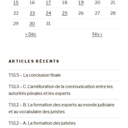
15
16
17
18
19
20
21
22
23
24
25
26
27
28
29
30
31
« Déc
Fév »
ARTICLES RÉCENTS
T515 – La conclusion finale
T513 – C. L’amélioration de la communication entre les
autorités pénales et les experts
T512 – B. La formation des experts au monde judiciaire
et au vocabulaire des juristes
T512 – A. La formation des juristes