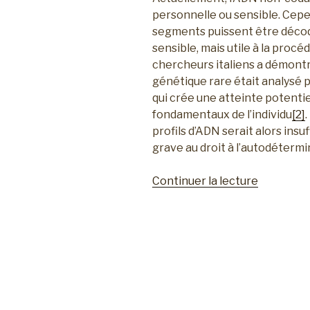
personnelle ou sensible. Cepend
segments puissent être décod
sensible, mais utile à la proc
chercheurs italiens a démont
génétique rare était analysé p
qui crée une atteinte potenti
fondamentaux de l’individu
[2]
profils d’ADN serait alors ins
grave au droit à l’autodétermi
Continuer la lecture
de
« T252
–
d.
Les
recomman
pour
l’avenir »