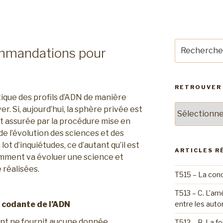
Recherche
ommandations pour
pour
:
RETROUVER 
atique des profils d’ADN de manière
Retrouver
r. Si, aujourd’hui, la sphère privée est
un
t assurée par la procédure mise en
article
e l’évolution des sciences et des
par
ot d’inquiétudes, ce d’autant qu’il est
catégorie
ARTICLES R
omment va évoluer une science et
 réalisées.
T515 – La conc
T513 – C. L’am
e codante de l’ADN
entre les auto
nt ne fournit aucune donnée
T512 – B. La 