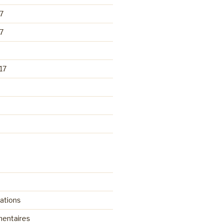
7
7
17
cations
mentaires