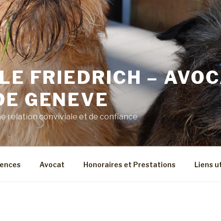
LE FRIEDRICH – AVO
DE GENEVE
 relation conviviale et de confiance
ences
Avocat
Honoraires et Prestations
Liens u