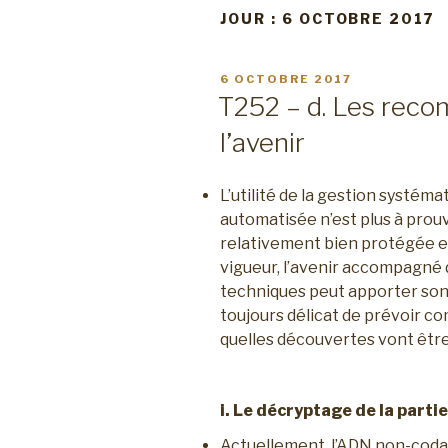
JOUR :
6 OCTOBRE 2017
PUBLIÉ
6 OCTOBRE 2017
LE
T252 – d. Les rec
l’avenir
L’utilité de la gestion systém
automatisée n’est plus à prouve
relativement bien protégée e
vigueur, l’avenir accompagné d
techniques peut apporter son l
toujours délicat de prévoir c
quelles découvertes vont être
i. Le décryptage de la parti
Actuellement, l’ADN non-coda