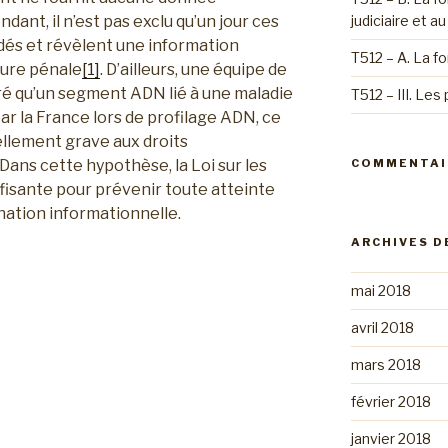
ant, il n’est pas exclu qu’un jour ces
judiciaire et a
és et révèlent une information
T512 – A. La f
édure pénale
[1]
. D’ailleurs, une équipe de
ré qu’un segment ADN lié à une maladie
T512 – III. Les
ar la France lors de profilage ADN, ce
ellement grave aux droits
. Dans cette hypothèse, la Loi sur les
COMMENTAI
uffisante pour prévenir toute atteinte
nation informationnelle.
ARCHIVES D
mai 2018
avril 2018
mars 2018
dations
février 2018
janvier 2018