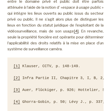
entre le domaine privé et public doit être parfois
atténuée à l’aide de la notion d' »
espace à usage public
»
qui intègre les lieux ouverts au public issus du secteur
privé ou public. Il ne s’agit alors plus de distinguer les
lieux en fonction du statut juridique de l’exploitant de la
vidéosurveillance, mais de son usage
[4]
. En revanche,
seule la propriété foncière est opérante pour déterminer
l’applicabilité des droits relatifs à la mise en place d’un
système de surveillance caméra.
[1]
 Klauser, CCTV, p. 148-149.

[2]
 Infra Partie II, Chapitre 3, I, B, 2, c,
[3]
 Auer, Flückiger, p. 926; Hottelier, SJ 2
[4]
 Ghorra-Gobin, p. 50; Lévy J., p. 337; R