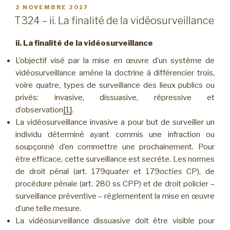
PUBLIÉ
2 NOVEMBRE 2017
LE
T324 – ii. La finalité de la vidéosurveillance
ii. La finalité de la vidéosurveillance
L’objectif visé par la mise en œuvre d’un système de
vidéosurveillance amène la doctrine à différencier trois,
voire quatre, types de surveillance des lieux publics ou
privés: invasive, dissuasive, répressive et
d’observation
[1]
.
La vidéosurveillance invasive a pour but de surveiller un
individu déterminé ayant commis une infraction ou
soupçonné d’en commettre une prochainement. Pour
être efficace, cette surveillance est secrète. Les normes
de droit pénal (art. 179
quater
et 179
octies
CP), de
procédure pénale (art. 280 ss CPP) et de droit policier –
surveillance préventive – réglementent la mise en œuvre
d’une telle mesure.
La vidéosurveillance dissuasive doit être visible pour