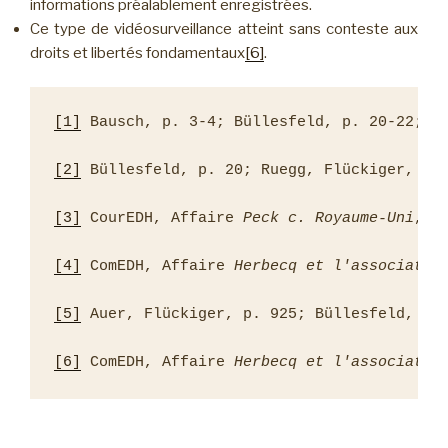
informations préalablement enregistrées.
Ce type de vidéosurveillance atteint sans conteste aux
droits et libertés fondamentaux
[6]
.
[1]
 Bausch, p. 3-4; Büllesfeld, p. 20-22; Ru
[2]
 Büllesfeld, p. 20; Ruegg, Flückiger, Nov
[3]
 CourEDH, Affaire 
Peck c. Royaume-Uni
, a
[4]
 ComEDH, Affaire 
Herbecq et l'associatio
[5]
 Auer, Flückiger, p. 925; Büllesfeld, p. 
[6]
 ComEDH, Affaire 
Herbecq et l'associatio