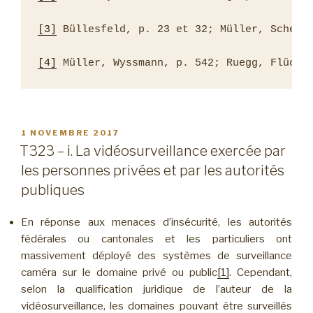
[3]
 Büllesfeld, p. 23 et 32; Müller, Schefer
[4]
 Müller, Wyssmann, p. 542; Ruegg, Flücki
PUBLIÉ
1 NOVEMBRE 2017
LE
T323 – i. La vidéosurveillance exercée par
les personnes privées et par les autorités
publiques
En réponse aux menaces d’insécurité, les autorités
fédérales ou cantonales et les particuliers ont
massivement déployé des systèmes de surveillance
caméra sur le domaine privé ou public
[1]
. Cependant,
selon la qualification juridique de l’auteur de la
vidéosurveillance, les domaines pouvant être surveillés