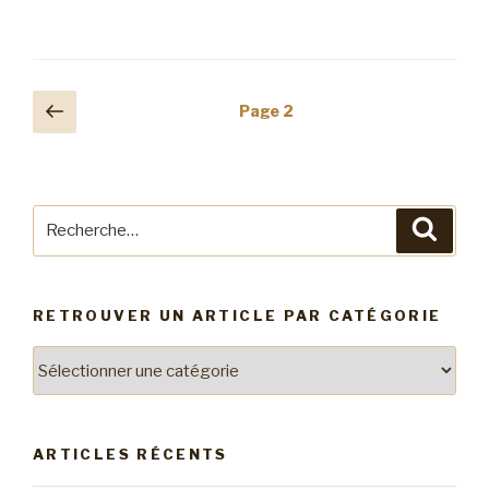
Navigation
Page
Page
2
précédente
des
articles
Recherche
Reche
pour
:
RETROUVER UN ARTICLE PAR CATÉGORIE
Retrouver
un
article
par
ARTICLES RÉCENTS
catégorie