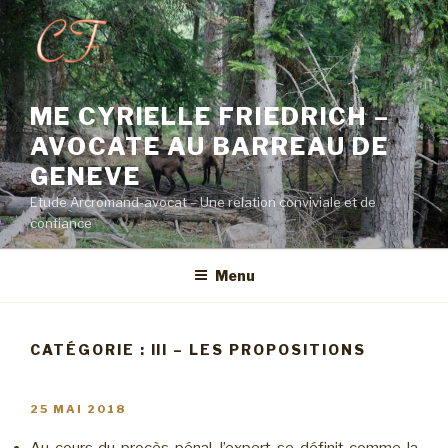
Aller
au
contenu
principal
ME CYRIELLE FRIEDRICH –
AVOCATE AU BARREAU DE
GENEVE
Etude Arcromand-avocat – Une relation conviviale et de
confiance
Menu
CATÉGORIE :
III – LES PROPOSITIONS
PUBLIÉ
25 MAI 2018
LE
Au cours du procès pénal, l’expert se définit comme la