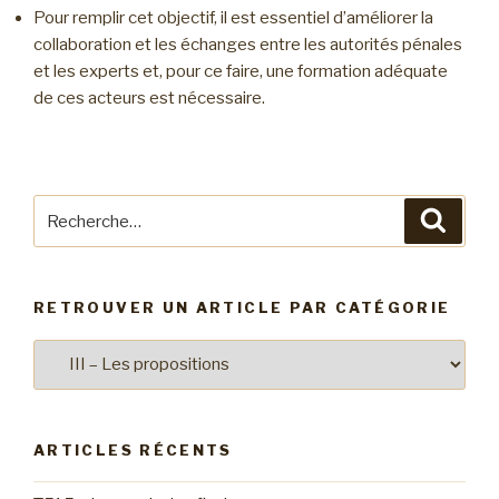
Pour remplir cet objectif, il est essentiel d’améliorer la
collaboration et les échanges entre les autorités pénales
et les experts et, pour ce faire, une formation adéquate
de ces acteurs est nécessaire.
Recherche
Reche
pour
:
RETROUVER UN ARTICLE PAR CATÉGORIE
Retrouver
un
article
par
ARTICLES RÉCENTS
catégorie